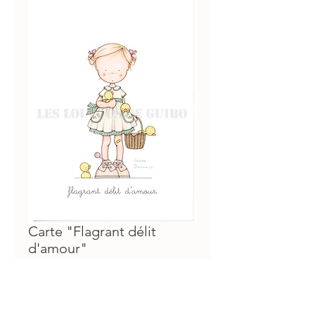
Carte "Flagrant délit
d'amour"
Prix
€3.00
ajouter au panier