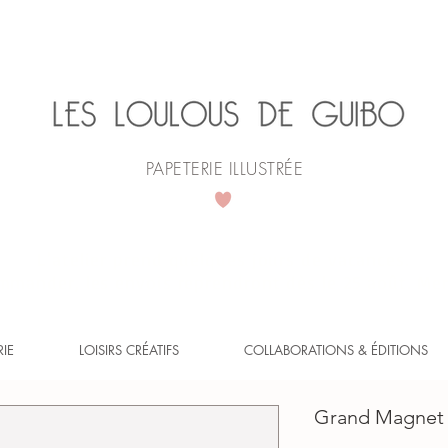
PAPETERIE ILLUSTRÉE
L'atelier prend quelques jours de vacances.
mander, les envois reprendront dès le 25 août. Mer
RIE
LOISIRS CRÉATIFS
COLLABORATIONS & ÉDITIONS
Grand Magnet r