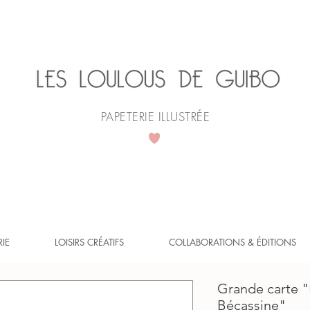
PAPETERIE ILLUSTRÉE
L'atelier prend quelques jours de vacances.
mander, les envois reprendront dès le 25 août. Mer
RIE
LOISIRS CRÉATIFS
COLLABORATIONS & ÉDITIONS
Grande carte "
Bécassine"