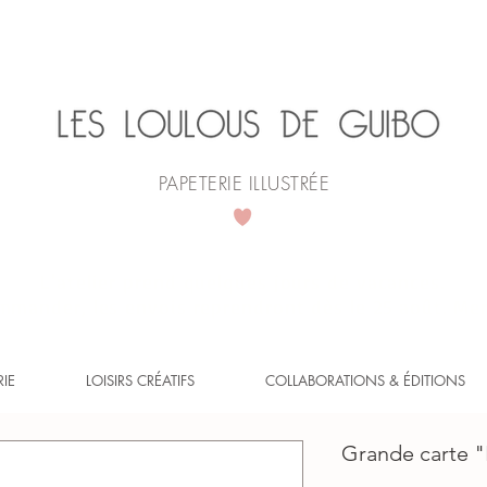
PAPETERIE ILLUSTRÉE
L'atelier prend quelques jours de vacances.
mander, les envois reprendront dès le 25 août. Mer
RIE
LOISIRS CRÉATIFS
COLLABORATIONS & ÉDITIONS
Grande carte "