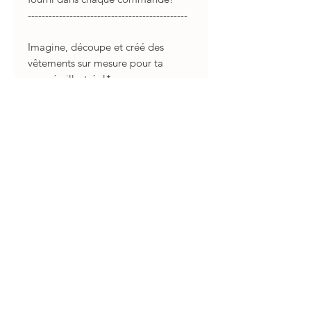
----------------------------------------------
Imagine, découpe et créé des
vêtements sur mesure pour ta
poupée illustrée!*
Avec des patrons faits sur mesure
(vendus séparéments) et diverses
fournitures* comme le papier, la
feutrine, du tissus et des matériaux
variés, tu pourras créer une
multitude de tenues uniques,
variées et entièrement
personnalisées!
Plusieurs poupées attendent d'être
habillées de tes créations, prêtes à
briler en couverture du petit journal
de la mode!