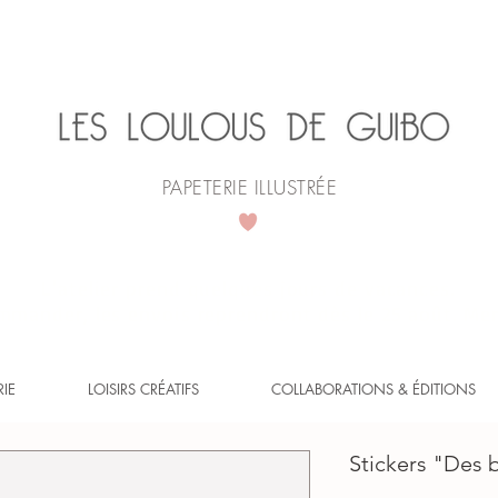
PAPETERIE ILLUSTRÉE
L'atelier prend quelques jours de vacances.
mander, les envois reprendront dès le 25 août. Mer
RIE
LOISIRS CRÉATIFS
COLLABORATIONS & ÉDITIONS
Stickers "Des 