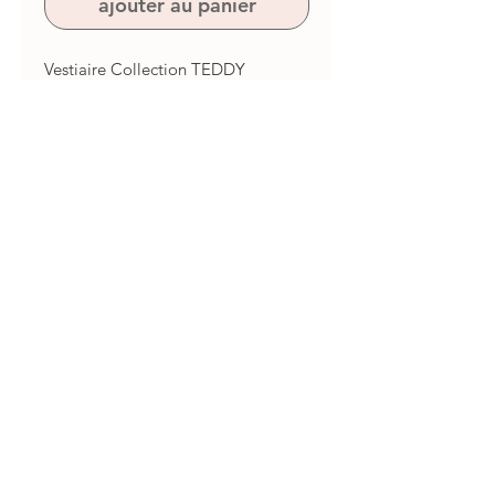
ajouter au panier
Vestiaire Collection TEDDY
Réalisé aux crayons de couleurs et
imprimée sur un papier 350g
pelliculé glacé
Format A5 (14,8 x 21 cm)
Chaque vestiaire contient des habits
à découper et est à utiliser avec les
poupées en papier (vendues
séparément)
Chaque vestiaire est vendu avec des
petits adhésifs double face
repositionnables
Tous droits réservés les loulous de Guibo 2026
Mention legales - CGV